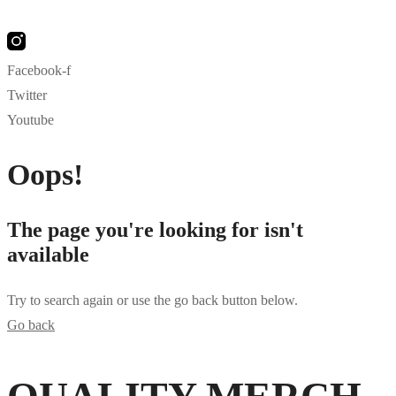
Facebook-f
Twitter
Youtube
Oops!
The page you're looking for isn't
available
Try to search again or use the go back button below.
Go back
bahsegel
bahsegel
bahsegel resmi adresi