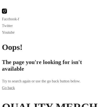
Facebook-f
Twitter
Youtube
Oops!
The page you're looking for isn't
available
Try to search again or use the go back button below.
Go back
bahsegel
bahsegel
bahsegel resmi adresi