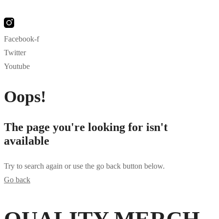
Facebook-f
Twitter
Youtube
Oops!
The page you're looking for isn't
available
Try to search again or use the go back button below.
Go back
bahsegel
bahsegel
bahsegel resmi adresi