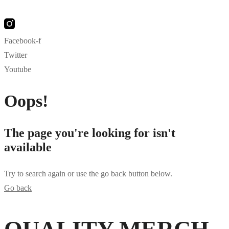
Facebook-f
Twitter
Youtube
Oops!
The page you're looking for isn't
available
Try to search again or use the go back button below.
Go back
bahsegel
bahsegel
bahsegel resmi adresi