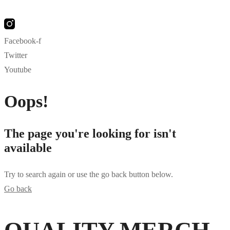
Facebook-f
Twitter
Youtube
Oops!
The page you're looking for isn't
available
Try to search again or use the go back button below.
Go back
bahsegel
bahsegel
bahsegel resmi adresi