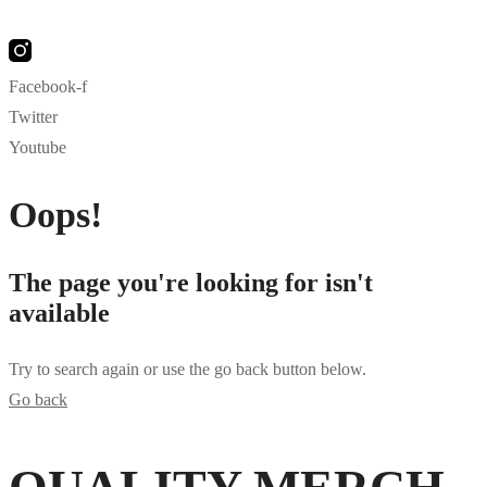
Facebook-f
Twitter
Youtube
Oops!
The page you're looking for isn't
available
Try to search again or use the go back button below.
Go back
ahsegel
bahsegel
bahsegel resmi adresi